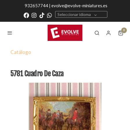
932657744 | evolve@evolve-miniatures.es
Seleccionar idioma
0
Catálogo
5781 Cuadro De Caza