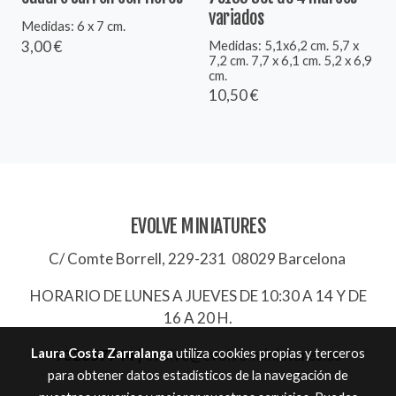
variados
Medidas: 6 x 7 cm.
Medidas: 5,1x6,2 cm. 5,7 x
3,00 €
7,2 cm. 7,7 x 6,1 cm. 5,2 x 6,9
cm.
10,50 €
EVOLVE MINIATURES
C/ Comte Borrell, 229-231 08029 Barcelona
HORARIO DE LUNES A JUEVES DE 10:30 A 14 Y DE
16 A 20 H.
Laura Costa Zarralanga
utiliza cookies propias y terceros
932657744
|
evolve@evolve-miniatures.es
para obtener datos estadísticos de la navegación de