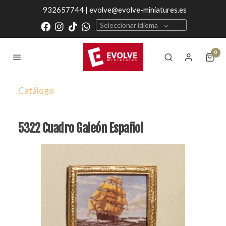
932657744 | evolve@evolve-miniatures.es
Seleccionar idioma
0
Catálogo
5322 Cuadro Galeón Español