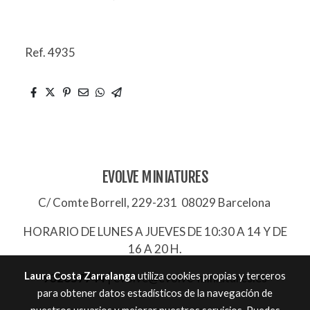
Ref. 4935
EVOLVE MINIATURES
C/ Comte Borrell, 229-231 08029 Barcelona
HORARIO DE LUNES A JUEVES DE 10:30 A 14 Y DE
16 A 20 H.
Laura Costa Zarralanga
utiliza cookies propias y terceros
932657744
|
evolve@evolve-miniatures.es
para obtener datos estadísticos de la navegación de