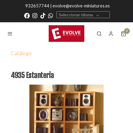
932657744 | evolve@evolve-miniatures.es
Seleccionar idioma
0
Catálogo
4935 Estanteria