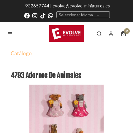
932657744 | evolve@evolve-miniatures.es
Seleccionar idioma
0
Catálogo
4793 Adornos De Animales