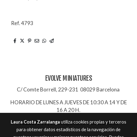
Ref. 4793
EVOLVE MINIATURES
C/ Comte Borrell, 229-231 08029 Barcelona
HORARIO DE LUNES A JUEVES DE 10:30 A 14 Y DE
16 A 20 H.
Laura Costa Zarralanga
utiliza cookies propias y terceros
932657744
|
evolve@evolve-miniatures.es
para obtener datos estadísticos de la navegación de