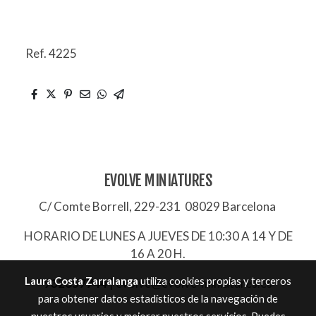
Ref. 4225
EVOLVE MINIATURES
C/ Comte Borrell, 229-231 08029 Barcelona
HORARIO DE LUNES A JUEVES DE 10:30 A 14 Y DE
16 A 20 H.
Laura Costa Zarralanga
utiliza cookies propias y terceros
932657744
|
evolve@evolve-miniatures.es
para obtener datos estadísticos de la navegación de