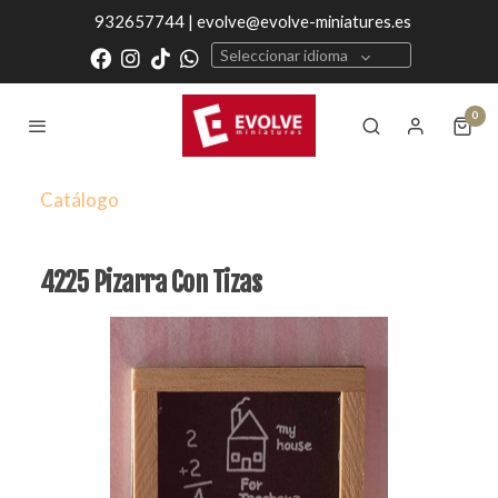
932657744 | evolve@evolve-miniatures.es
Seleccionar idioma
0
Catálogo
4225 Pizarra Con Tizas