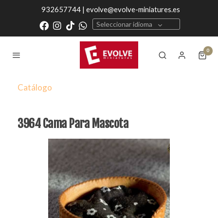
932657744 | evolve@evolve-miniatures.es
Seleccionar idioma
0
Catálogo
3964 Cama Para Mascota