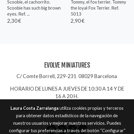
Scoobie, el cachorrito.
Tommy, el fox terrier. Tommy
Scoobie has such big brown
the loyal Fox Terrier. Ref.
eyes. Ref. ...
5013
2,30 €
2,90 €
EVOLVE MINIATURES
C/ Comte Borrell, 229-231 08029 Barcelona
HORARIO DE LUNES A JUEVES DE 10:30 A 14 Y DE
16 A 20 H.
Laura Costa Zarralanga
utiliza cookies propias y terceros
932657744
|
evolve@evolve-miniatures.es
para obtener datos estadísticos de la navegación de
nuestros usuarios y mejorar nuestros servicios. Puedes
configurar tus preferencias a través del botón “Configurar”