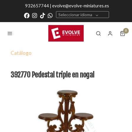
932657744 | evolve@evolve-miniatures.es
Seleccionar idioma
0
Catálogo
392770 Pedestal triple en nogal