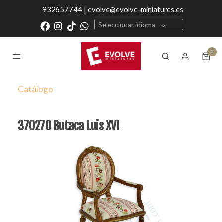
932657744 | evolve@evolve-miniatures.es
Seleccionar idioma
0
Catálogo
370270 Butaca Luis XVI