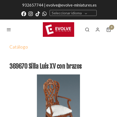
932657744 | evolve@evolve-miniatures.es
Seleccionar idioma
0
Catálogo
369670 Silla Luis XV con brazos