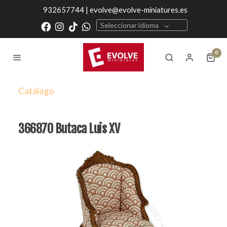
932657744 | evolve@evolve-miniatures.es
Seleccionar idioma
0
Catálogo
366870 Butaca Luis XV