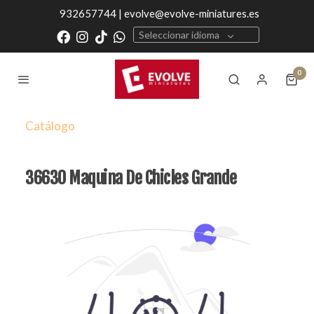
932657744 | evolve@evolve-miniatures.es
Seleccionar idioma
0
Catálogo
36630 Maquina De Chicles Grande