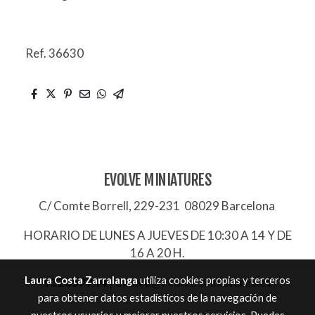
Ref. 36630
EVOLVE MINIATURES
C/ Comte Borrell, 229-231 08029 Barcelona
HORARIO DE LUNES A JUEVES DE 10:30 A 14 Y DE
16 A 20 H.
Laura Costa Zarralanga
utiliza cookies propias y terceros
932657744
|
evolve@evolve-miniatures.es
para obtener datos estadísticos de la navegación de