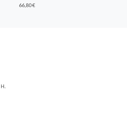
66,80 €
 H.