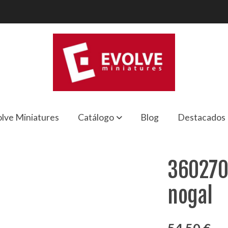
lve Miniatures
Catálogo
Blog
Destacados
ogal
360270
nogal