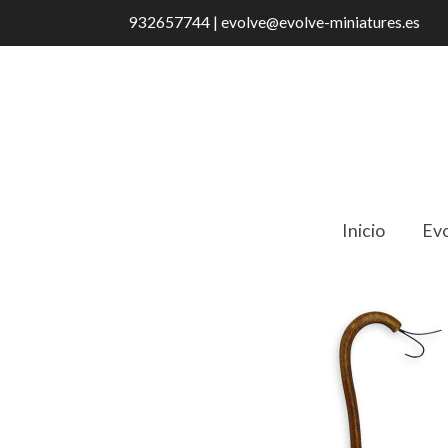
932657744 | evolve@evolve-miniatures.es
Inicio
Evo
Catálogo
360270 Cuna antigua color n