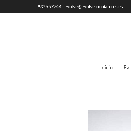
932657744 | evolve@evolve-miniatures.es
Inicio
Evo
Catálogo
29901 Boles De Porcelana P