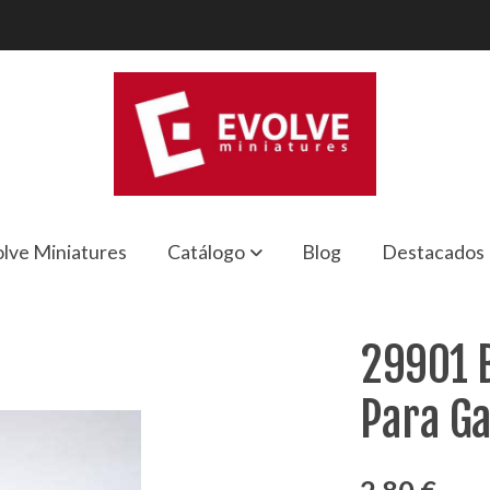
lve Miniatures
Catálogo
Blog
Destacados
ara Gatos
29901 B
Para Ga