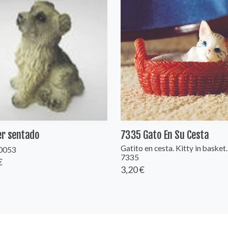
er sentado
7335 Gato En Su Cesta
Gatito en cesta. Kitty in basket.
70053
7335
€
3,20 €