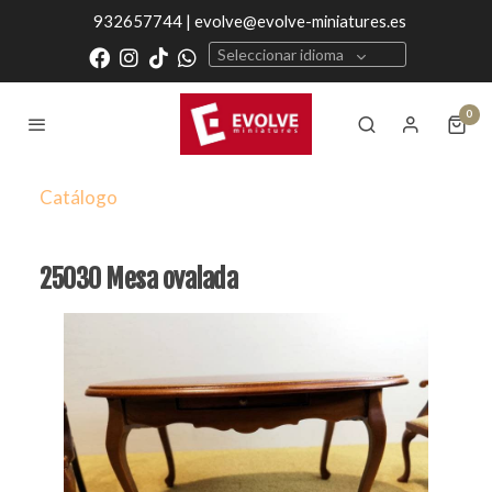
932657744 | evolve@evolve-miniatures.es
Seleccionar idioma
0
Catálogo
25030 Mesa ovalada