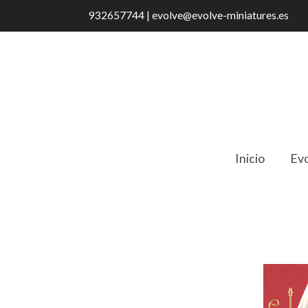
932657744 | evolve@evolve-miniatures.es
Inicio
Evo
Catálogo
24910 Lámpara De Pie Pantal