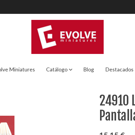
lve Miniatures
Catálogo
Blog
Destacados
la Plisada
24910 
Pantall