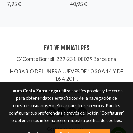
7,95 €
40,95 €
EVOLVE MINIATURES
C/ Comte Borrell, 229-231 08029 Barcelona
HORARIO DE LUNES A JUEVES DE 10:30 A 14 Y DE
16 A 20 H.
Laura Costa Zarralanga
utiliza cookies propias y terceros
932657744
|
evolve@evolve-miniatures.es
para obtener datos estadísticos de la navegación de
nuestros usuarios y mejorar nuestros servicios. Puedes
configurar tus preferencias a través del botón “Configurar”
o obtener más información en nuestra
política de cookies
.
Política de cookies
Gestión de cookies