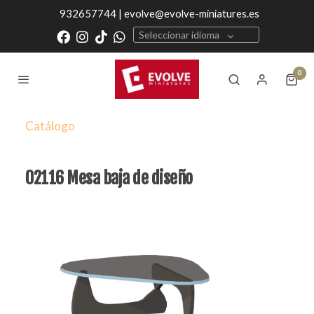
932657744 | evolve@evolve-miniatures.es
Seleccionar idioma
0
Catálogo
02116 Mesa baja de diseño